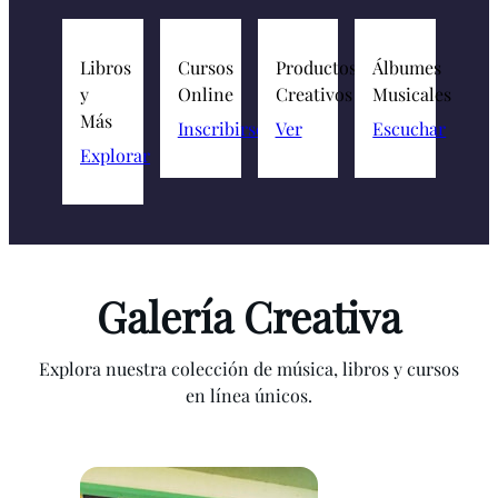
Libros
Cursos
Productos
Álbumes
y
Online
Creativos
Musicales
Más
Inscribirse
Ver
Escuchar
Explorar
Galería Creativa
Explora nuestra colección de música, libros y cursos
en línea únicos.